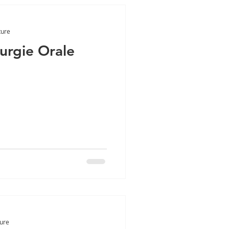
ture
urgie Orale
ture