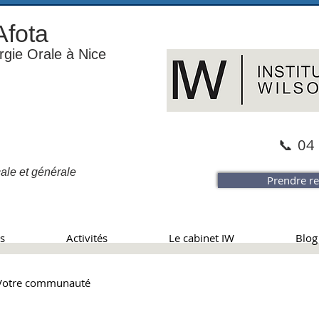
Afota
urgie Orale à Nice
📞 04
ale et générale
Prendre re
ns
Activités
Le cabinet IW
Blog 
Votre communauté