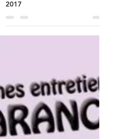
Dr Franck Afota
27 août 2018
1 min de lecture
Livre "Dents et Sinus" SFORL
2017